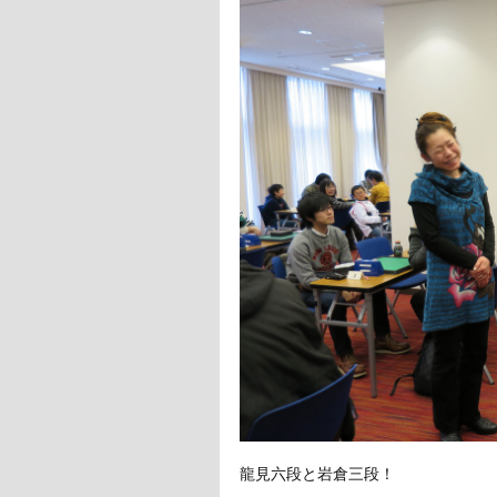
龍見六段と岩倉三段！