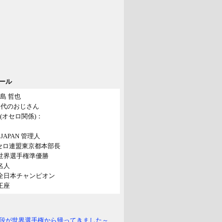
ール
島 哲也
40代のおじさん
(オセロ関係)：
o! JAPAN 管理人
セロ連盟東京都本部長
年世界選手権準優勝
年名人
年全日本チャンピオン
年王座
段が世界選手権から帰ってきました～