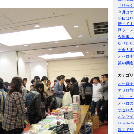
「ひっく
今月はオ
明日はり
待ってま
豚ラーメ
今週末も
折りたた
土金大志
オセロ小
第40期
カテゴリ
オセロ全
オセロ教
品川ニュ
オセロの
オセロ大
オンライ
Othello 
数字で見