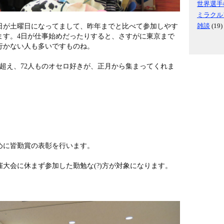
世界選手
ミラクル
雑談
(19)
日が土曜日になってまして、昨年までと比べて参加しやす
ます。4日が仕事始めだったりすると、さすがに東京まで
行かない人も多いですものね。
人超え、72人ものオセロ好きが、正月から集まってくれま
めに皆勤賞の表彰を行います。
催大会に休まず参加した勤勉な(?)方が対象になります。