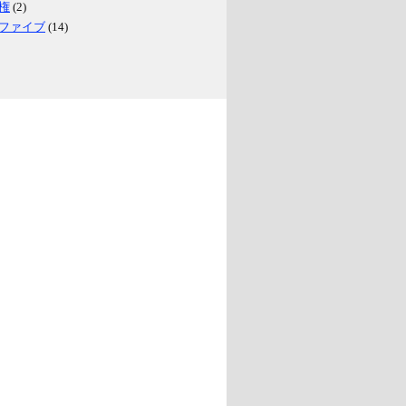
権
(2)
ファイブ
(14)