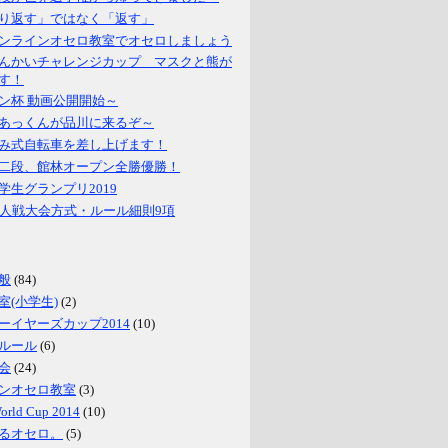
り返す」ではなく「返す」
ンラインオセロ教室でオセロしましょう
んかいチャレンジカップ マスクと熊が
す！
ン杯 動画公開開始～
あっくんが品川に来るぞ～
み式自転車を差し上げます！
二段、館林オープン全勝優勝！
学生グランプリ2019
名人戦大会方式・ルール細則9項
般
(84)
室(小学生)
(2)
ーイヤーズカップ2014
(10)
ルール
(6)
会
(24)
ンオセロ教室
(3)
World Cup 2014
(10)
るオセロ。
(5)