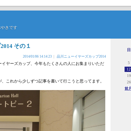
のつぶやきです
014 その１
日
2014/01/06 14:14:23
|
品川ニューイヤーズカップ2014
5
ューイヤーズカップ、今年もたくさんの人にお集まりいただ
12
19
が、これから少しずつ記事を書いて行こうと思ってます。
26
前