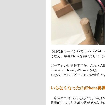
今回の豚ラーメン杯ではiPadやGo
そなえ、早速iPhoneを買い足し9台
どーでもいい情報ですが、これらのiPhoneの内訳は、
iPhone6s, iPhone8, iPhoneX かな。
ちなみにさらにどーでもいい情報ですが、
いらなくなった(?)iPhone募
一応自力で9台そろえたので、6人
将来的にもしも参加人数がそれ以上