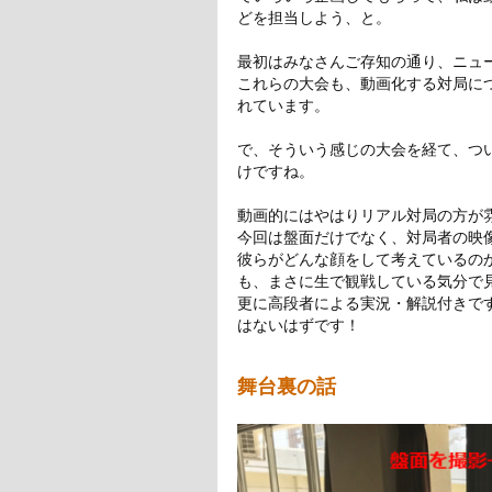
どを担当しよう、と。
最初はみなさんご存知の通り、ニュ
これらの大会も、動画化する対局に
れています。
で、そういう感じの大会を経て、つい
けですね。
動画的にはやはりリアル対局の方が
今回は盤面だけでなく、対局者の映
彼らがどんな顔をして考えているの
も、まさに生で観戦している気分で
更に高段者による実況・解説付きで
はないはずです！
舞台裏の話