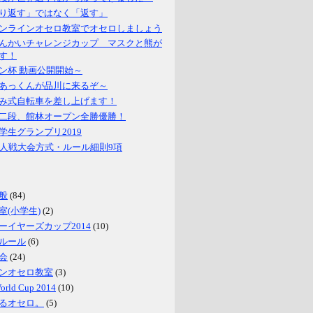
り返す」ではなく「返す」
ンラインオセロ教室でオセロしましょう
んかいチャレンジカップ マスクと熊が
す！
ン杯 動画公開開始～
あっくんが品川に来るぞ～
み式自転車を差し上げます！
二段、館林オープン全勝優勝！
学生グランプリ2019
名人戦大会方式・ルール細則9項
般
(84)
室(小学生)
(2)
ーイヤーズカップ2014
(10)
ルール
(6)
会
(24)
ンオセロ教室
(3)
World Cup 2014
(10)
るオセロ。
(5)