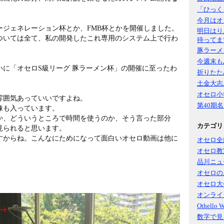
「ひっく
今月はオ
ージェネレーション杯とか、FMB杯とかを開催しました。
明日はり
ついては全て、私の開発したこれ専用のシステム上で行わ
待ってま
豚ラーメ
今週末も
に「オセロS級リーグ 豚ラーメン杯」の開催に至ったわ
折りたた
土金大志
オセロ小
雰囲気あっていいですよね。
第40期
像も入っています。
か、どういうところで時間を使うのか、そう言った部分
カテゴリ
見られると思います。
すからね。こんなにためになって面白いオセロ動画は他に
オセロ全
オセロ教
品川ニュ
オセロの
オセロ大
オンライ
Othello 
数字で見