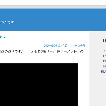
のつぶやきです
始～
日
2020/01/06 16:47:27
|
オセロ全般
5
出ている動画の通りですが、「オセロS級リーグ 豚ラーメン杯」の
12
19
26
前