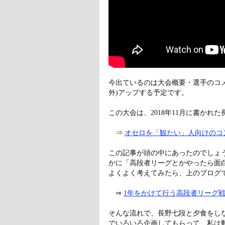
今出ているのは大会概要・選手のコメ
外)アップする予定です。
この大会は、2018年11月に書かれ
⇒
オセロを「観たい」人向けのコ
この記事が頭の中にあったのでしょ
かに「高段者リーグとかやったら面
よくよく考えてみたら、上のブログ
⇒
1年をかけて行う高段者リーグ
そんな流れで、長野七段と夕食をし
でいろいろ企画してもらって、私は