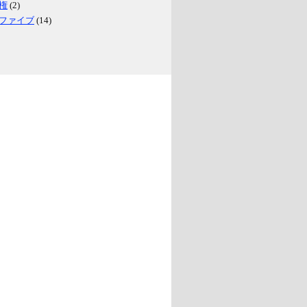
権
(2)
ファイブ
(14)