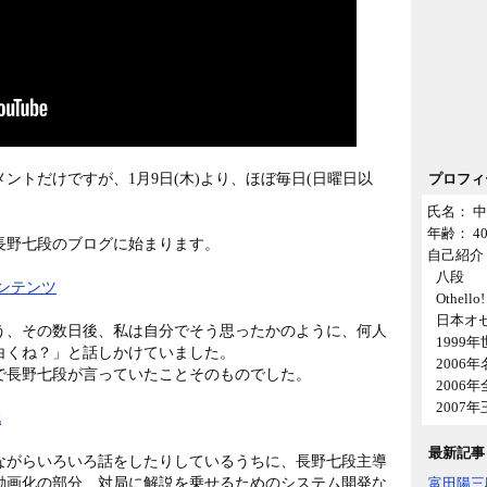
ントだけですが、1月9日(木)より、ほぼ毎日(日曜日以
プロフィ
氏名： 中
年齢： 
た長野七段のブログに始まります。
自己紹介 
八段
ンテンツ
Othell
日本オ
う、その数日後、私は自分でそう思ったかのように、何人
1999
白くね？」と話しかけていました。
2006
で長野七段が言っていたことそのものでした。
2006
2007
戦
最新記事
ながらいろいろ話をしたりしているうちに、長野七段主導
動画化の部分、対局に解説を乗せるためのシステム開発な
富田陽三