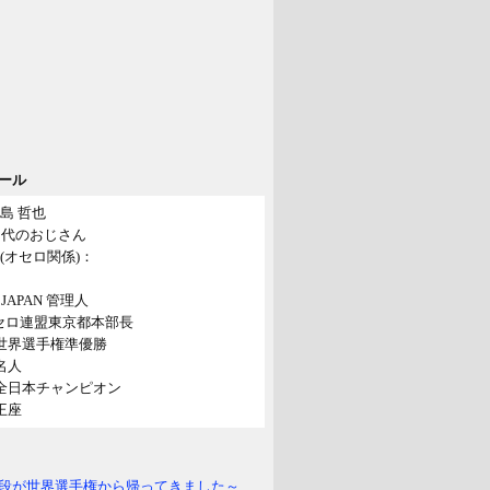
ール
島 哲也
40代のおじさん
(オセロ関係)：
o! JAPAN 管理人
セロ連盟東京都本部長
年世界選手権準優勝
年名人
年全日本チャンピオン
年王座
段が世界選手権から帰ってきました～