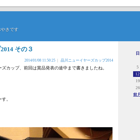
のつぶやきです
014 その３
日
2014/01/08 11:50:25
|
品川ニューイヤーズカップ2014
5
ヤーズカップ、前回は賞品発表の途中まで書きましたね。
12
19
26
前
ーす。