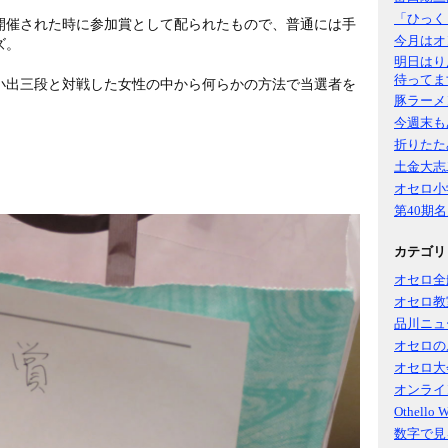
「ひっく
が開催された時に参加賞として配られたもので、普通には手
今月はオ
ズ。
明日はり
待ってま
小出三段と対戦した女性の中から何らかの方法で当選者を
豚ラーメ
今週末も
折りたた
土金大志
オセロ小
第40期
カテゴリ
オセロ全
オセロ教
品川ニュ
オセロの
オセロ大
オンライ
Othello 
数字で見