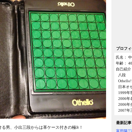
プロフィ
氏名： 中
年齢： 
自己紹介 
八段
Othell
日本オ
1999
2006
2006
2007
最新記事
る男、小出三段からは革ケース付きの極Jr！
富田陽三