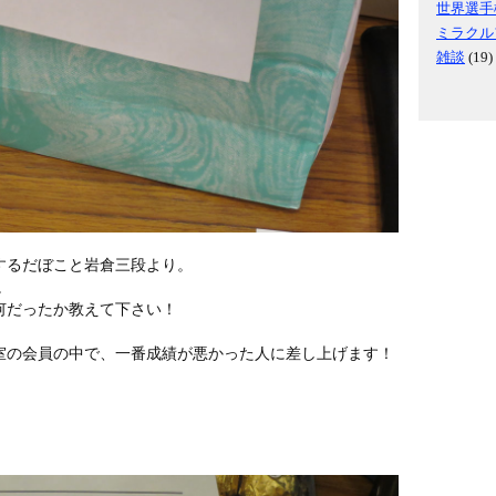
世界選手
ミラクル
雑談
(19)
するだぼこと岩倉三段より。
。
何だったか教えて下さい！
室の会員の中で、一番成績が悪かった人に差し上げます！