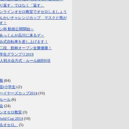
り返す」ではなく「返す」
ンラインオセロ教室でオセロしましょう
んかいチャレンジカップ マスクと熊が
す！
ン杯 動画公開開始～
あっくんが品川に来るぞ～
み式自転車を差し上げます！
二段、館林オープン全勝優勝！
学生グランプリ2019
名人戦大会方式・ルール細則9項
般
(84)
室(小学生)
(2)
ーイヤーズカップ2014
(10)
ルール
(6)
会
(24)
ンオセロ教室
(3)
World Cup 2014
(10)
るオセロ。
(5)