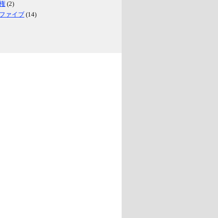
権
(2)
ファイブ
(14)