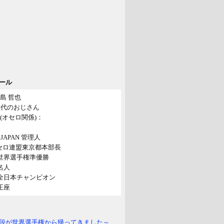
ール
島 哲也
40代のおじさん
(オセロ関係)：
o! JAPAN 管理人
セロ連盟東京都本部長
年世界選手権準優勝
年名人
年全日本チャンピオン
年王座
段が世界選手権から帰ってきました～