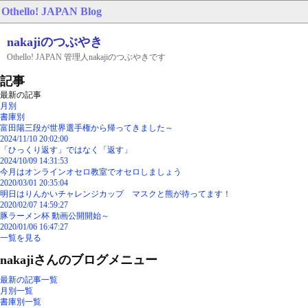
Othello! JAPAN
Blog
nakajiのつぶやき
Othello! JAPAN 管理人nakajiのつぶやきです
記事
最新の記事
月別
書庫別
富田陽三段が世界選手権から帰ってきました～
2024/11/10 20:02:00
「ひっくり返す」ではなく「返す」
2024/10/09 14:31:53
今月はオンラインオセロ教室でオセロしましょう
2020/03/01 20:35:04
明日はりんかいチャレンジカップ マスクと熊が待ってます！
2020/02/07 14:59:27
豚ラーメン杯 動画公開開始～
2020/01/06 16:47:27
一覧を見る
nakajiさんのブログメニュー
最新の記事一覧
月別一覧
書庫別一覧