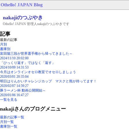
Othello! JAPAN
Blog
nakajiのつぶやき
Othello! JAPAN 管理人nakajiのつぶやきです
記事
最新の記事
月別
書庫別
富田陽三段が世界選手権から帰ってきました～
2024/11/10 20:02:00
「ひっくり返す」ではなく「返す」
2024/10/09 14:31:53
今月はオンラインオセロ教室でオセロしましょう
2020/03/01 20:35:04
明日はりんかいチャレンジカップ マスクと熊が待ってます！
2020/02/07 14:59:27
豚ラーメン杯 動画公開開始～
2020/01/06 16:47:27
一覧を見る
nakajiさんのブログメニュー
最新の記事一覧
月別一覧
書庫別一覧