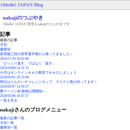
Othello! JAPAN
Blog
nakajiのつぶやき
Othello! JAPAN 管理人nakajiのつぶやきです
記事
最新の記事
月別
書庫別
富田陽三段が世界選手権から帰ってきました～
2024/11/10 20:02:00
「ひっくり返す」ではなく「返す」
2024/10/09 14:31:53
今月はオンラインオセロ教室でオセロしましょう
2020/03/01 20:35:04
明日はりんかいチャレンジカップ マスクと熊が待ってます！
2020/02/07 14:59:27
豚ラーメン杯 動画公開開始～
2020/01/06 16:47:27
一覧を見る
nakajiさんのブログメニュー
最新の記事一覧
月別一覧
書庫別一覧