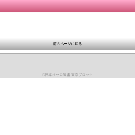
前のページに戻る
©日本オセロ連盟 東京ブロック