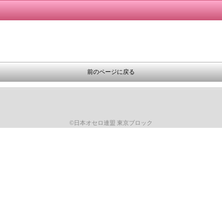
前のページに戻る
©日本オセロ連盟 東京ブロック