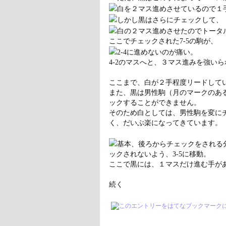
白を２マス進めさせているので１
しかし黒はさらにチェックして、
白の２マス進めさせたのでトータ
ここでチェックされた7-5の駒が、
2-4に進めないのが痛い。
4-2のマスへと、３マス進みを強い
ここまで、白が２手程度リードして
また、黒は男性駒（月のマークのあ
ックすることができません。
そのため白としては、男性駒を変に
く、だいぶ楽になってきています。
基本、後ろからチェックをされる分
ックされないよう、3-5に移動。
ここで黒には、１マスだけ進む手が
続く