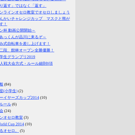
り返す」ではなく「返す」
ンラインオセロ教室でオセロしましょう
んかいチャレンジカップ マスクと熊が
す！
ン杯 動画公開開始～
あっくんが品川に来るぞ～
み式自転車を差し上げます！
二段、館林オープン全勝優勝！
学生グランプリ2019
名人戦大会方式・ルール細則9項
般
(84)
室(小学生)
(2)
ーイヤーズカップ2014
(10)
ルール
(6)
会
(24)
ンオセロ教室
(3)
World Cup 2014
(10)
るオセロ。
(5)