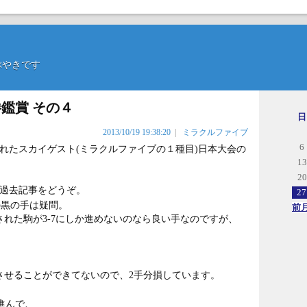
のつぶやきです
鑑賞 その４
日
2013/10/19 19:38:20
|
ミラクルファイブ
6
されたスカイゲスト(ミラクルファイブの１種目)日本大会の
13
20
ら過去記事をどうぞ。
27
の黒の手は疑問。
前
れた駒が3-7にしか進めないのなら良い手なのですが、
させることができてないので、2手分損しています。
進んで、