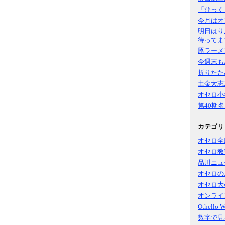
「ひっく
今月はオ
明日はり
待ってま
豚ラーメ
今週末も
折りたた
土金大志
オセロ小
第40期
カテゴリ
オセロ全
オセロ教
品川ニュ
オセロの
オセロ大
オンライ
Othello 
数字で見