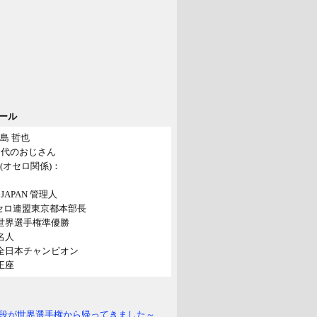
ール
島 哲也
40代のおじさん
(オセロ関係)：
o! JAPAN 管理人
セロ連盟東京都本部長
年世界選手権準優勝
年名人
年全日本チャンピオン
年王座
段が世界選手権から帰ってきました～