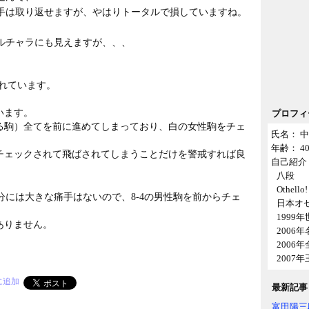
手は取り返せますが、やはりトータルで損していますね。
ルチャラにも見えますが、、、
られています。
います。
プロフィ
る駒）全てを前に進めてしまっており、白の女性駒をチェ
氏名： 中
年齢： 
チェックされて飛ばされてしまうことだけを警戒すれば良
自己紹介 
八段
Othell
には大きな痛手はないので、8-4の男性駒を前からチェ
日本オ
1999
ありません。
2006
2006
2007
最新記事
富田陽三