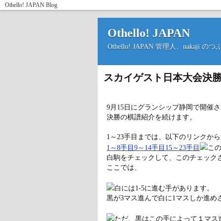
Othello! JAPAN
Blog
Othello! JAPAN
Othello! JAPAN 管理人、nakaji 
スカイゲスト日本大会決勝
9月15日にグランシップ静岡で開催
決勝の棋譜紹介を続けます。
1～23手目までは、以下のリンクか
1～8手目
9～14手目
15～23手目
こ
白駒をチェックして、このチェックさ
ここでは、
白には1-5に進む手があります。
黒が3マス進んで白に1マスしか進め
ただ、黒はこの手によって１マス